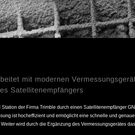
Die BROBAG arbeitet mit modernen Vermessungsgeräten – NEU Anschaffung eines Satellitenempfängers
eitet mit modernen Vermessungsgerä
es Satellitenempfängers
l Station der Firma Trimble durch einen Satellitenempfänger G
ssung ist hocheffizient und ermöglicht eine schnelle und gena
s. Weiter wird durch die Ergänzung des Vermessungsgerätes das