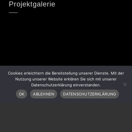
Projektgalerie
Cookies erleichtern die Bereitstellung unserer Dienste. Mit der
Nutzung unserer Website erklären Sie sich mit unserer
Datenschutzerklärung einverstanden.
OK
ABLEHNEN
DATENSCHUTZERKLÄRUNG
COPYRIGHT 2023 BROBAG AG
IMPRESSUM
|
DATENSCHUTZ
|
KONTAKT
|
COOKIE ZUSTIMMUNG WIEDERRUFEN